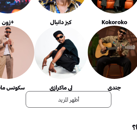
Kokoroko
كيز دانيال
+زون
جندي
لي ماكرازي
سكوتس ماف
أظهر المزيد
؟