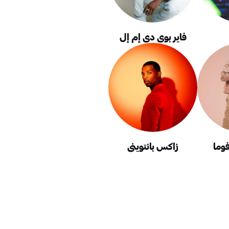
فاير بوي دي إم إل
وما
زاكس بانتويني